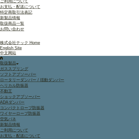
ご利用について
お支払・配送について
特定商取引法表記
新製品情報
取扱商品一覧
お問い合わせ
株式会社テック Home
English Site
中文网站
取扱製品
ガススプリング
ソフトアブソーバー
ロータリーダンパー / 揺動ダンパー
ヘリカル防振器
不動王
ショックアブソーバー
ADAダンパー
コンパクトロープ防振器
ワイヤーロープ防振器
空気バネ
新製品情報
ご利用について
お支払・配送について